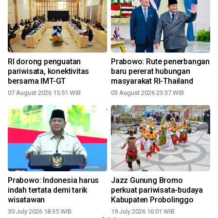
RI dorong penguatan
Prabowo: Rute penerbangan
pariwisata, konektivitas
baru pererat hubungan
bersama IMT-GT
masyarakat RI-Thailand
07 August 2026 15:51 WIB
03 August 2026 23:37 WIB
1
Prabowo: Indonesia harus
Jazz Gunung Bromo
indah tertata demi tarik
perkuat pariwisata-budaya
wisatawan
Kabupaten Probolinggo
30 July 2026 18:35 WIB
19 July 2026 16:01 WIB
0