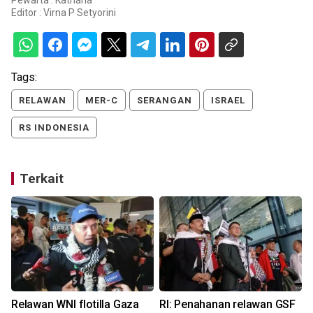
Pewarta : Katriana
Editor :
Virna P Setyorini
Tags:
RELAWAN
MER-C
SERANGAN
ISRAEL
RS INDONESIA
Terkait
Relawan WNI flotilla Gaza
RI: Penahanan relawan GSF