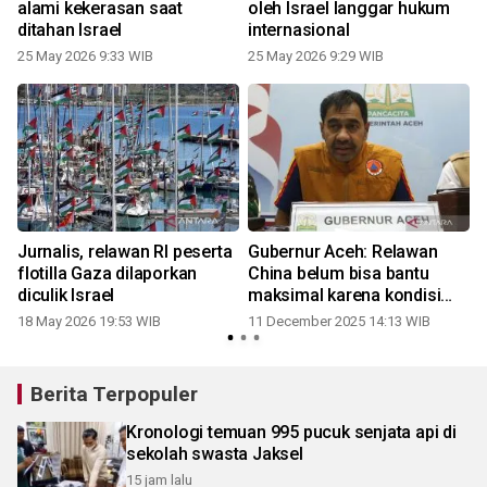
alami kekerasan saat
oleh Israel langgar hukum
ditahan Israel
internasional
25 May 2026 9:33 WIB
25 May 2026 9:29 WIB
Jurnalis, relawan RI peserta
Gubernur Aceh: Relawan
a
flotilla Gaza dilaporkan
China belum bisa bantu
diculik Israel
maksimal karena kondisi
medan
18 May 2026 19:53 WIB
11 December 2025 14:13 WIB
Berita Terpopuler
Kronologi temuan 995 pucuk senjata api di
sekolah swasta Jaksel
15 jam lalu