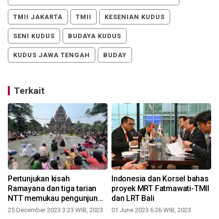
TMII JAKARTA
TMII
KESENIAN KUDUS
SENI KUDUS
BUDAYA KUDUS
KUDUS JAWA TENGAH
BUDAY
Terkait
Pertunjukan kisah
Indonesia dan Korsel bahas
Ramayana dan tiga tarian
proyek MRT Fatmawati-TMII
NTT memukau pengunjung
dan LRT Bali
TMII
25 December 2023 3:23 WIB, 2023
01 June 2023 6:26 WIB, 2023
3