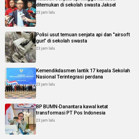
ditemukan di sekolah swasta Jaksel
23 jam lalu
Polisi usut temuan senjata api dan "airsoft
gun" di sekolah swasta
23 jam lalu
Kemendikdasmen lantik 17 kepala Sekolah
Nasional Terintegrasi perdana
23 jam lalu
BP BUMN-Danantara kawal ketat
transformasi PT Pos Indonesia
23 jam lalu