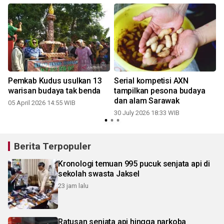
Pemkab Kudus usulkan 13
Serial kompetisi AXN
warisan budaya tak benda
tampilkan pesona budaya
dan alam Sarawak
05 April 2026 14:55 WIB
30 July 2026 18:33 WIB
2
Berita Terpopuler
Kronologi temuan 995 pucuk senjata api di
sekolah swasta Jaksel
23 jam lalu
Ratusan senjata api hingga narkoba