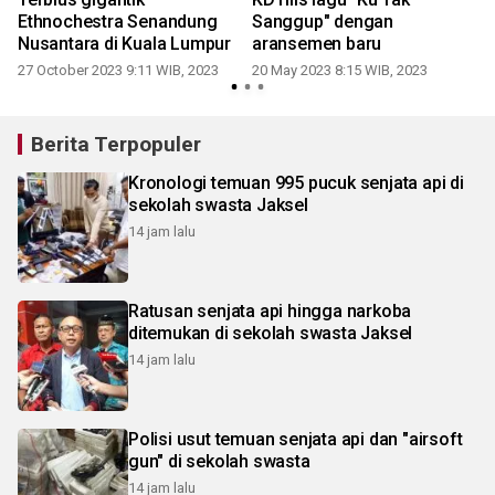
Ethnochestra Senandung
Sanggup" dengan
Nusantara di Kuala Lumpur
aransemen baru
4
27 October 2023 9:11 WIB, 2023
20 May 2023 8:15 WIB, 2023
0
Berita Terpopuler
Kronologi temuan 995 pucuk senjata api di
sekolah swasta Jaksel
14 jam lalu
Ratusan senjata api hingga narkoba
ditemukan di sekolah swasta Jaksel
14 jam lalu
Polisi usut temuan senjata api dan "airsoft
gun" di sekolah swasta
14 jam lalu