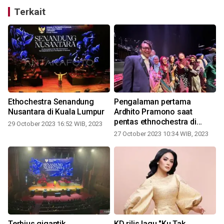
Terkait
Ethochestra Senandung
Pengalaman pertama
Nusantara di Kuala Lumpur
Ardhito Pramono saat
pentas ethnochestra di
29 October 2023 16:52 WIB, 2023
Kuala Lumpur
27 October 2023 10:34 WIB, 2023
Terbius gigantik
KD rilis lagu "Ku Tak