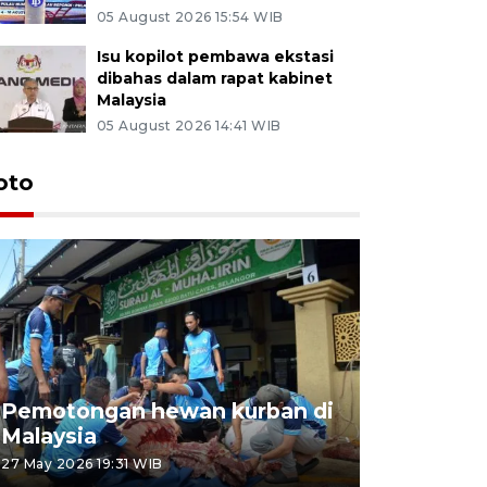
05 August 2026 15:54 WIB
Isu kopilot pembawa ekstasi
dibahas dalam rapat kabinet
Malaysia
05 August 2026 14:41 WIB
oto
Pemotongan hewan kurban di
Konser Wa
Malaysia
Lumpur
27 May 2026 19:31 WIB
02 May 2026 1