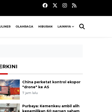
ULINER
OLAHRAGA
HIBURAN
LAINNYA
ERKINI
China perketat kontrol ekspor
"drone" ke AS
7 jam lalu
Purbaya: Kemenkeu ambil alih
kepemilikan 60 persen saham