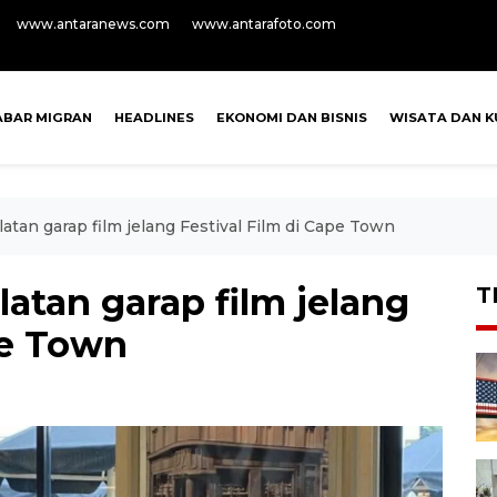
www.antaranews.com
www.antarafoto.com
ABAR MIGRAN
HEADLINES
EKONOMI DAN BISNIS
WISATA DAN K
latan garap film jelang Festival Film di Cape Town
latan garap film jelang
T
pe Town