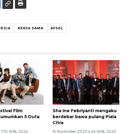
NESIA
KERJA SAMA
AFSEL
tival Film
Sha Ine Febriyanti mengaku
a umumkan 5 Duta
berdebar bawa pulang Piala
Citra
 7:10 WIB, 2024
15 November 2023 4:45 WIB, 2023