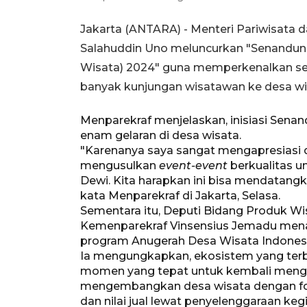
Jakarta (ANTARA) - Menteri Pariwisata 
Salahuddin Uno meluncurkan "Senandun
Wisata) 2024" guna memperkenalkan se
banyak kunjungan wisatawan ke desa wi
Menparekraf menjelaskan, inisiasi Sena
enam gelaran di desa wisata.
"Karenanya saya sangat mengapresiasi d
mengusulkan
event-event
berkualitas u
Dewi. Kita harapkan ini bisa mendatangk
kata Menparekraf di Jakarta, Selasa.
Sementara itu, Deputi Bidang Produk Wi
Kemenparekraf Vinsensius Jemadu men
program Anugerah Desa Wisata Indones
Ia mengungkapkan, ekosistem yang terbe
momen yang tepat untuk kembali mengh
mengembangkan desa wisata dengan fokus 
dan nilai jual lewat penyelenggaraan keg