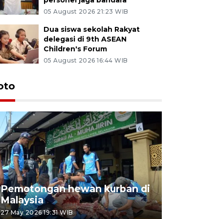
05 August 2026 21:23 WIB
Dua siswa sekolah Rakyat
delegasi di 9th ASEAN
Children's Forum
05 August 2026 16:44 WIB
oto
Pemotongan hewan kurban di
Konser Wa
Malaysia
Lumpur
27 May 2026 19:31 WIB
02 May 2026 1