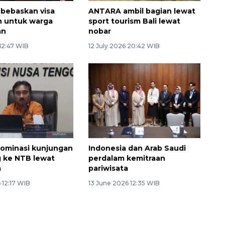
 bebaskan visa
ANTARA ambil bagian lewat
n untuk warga
sport tourism Bali lewat
an
nobar
 12:47 WIB
12 July 2026 20:42 WIB
dominasi kunjungan
Indonesia dan Arab Saudi
ng ke NTB lewat
perdalam kemitraan
a
pariwisata
 12:17 WIB
13 June 2026 12:35 WIB