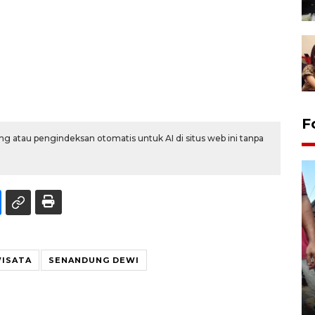
F
g atau pengindeksan otomatis untuk AI di situs web ini tanpa
WISATA
SENANDUNG DEWI
Tarawih di Malaysia
19 February 2026 19:47 WIB