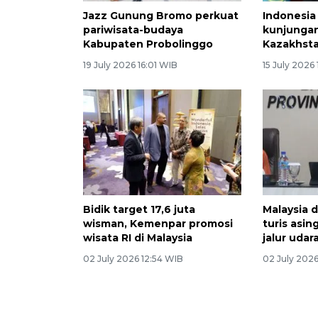
Jazz Gunung Bromo perkuat
Indonesia
pariwisata-budaya
kunjunga
Kabupaten Probolinggo
Kazakhst
19 July 2026 16:01 WIB
15 July 2026
Bidik target 17,6 juta
Malaysia 
wisman, Kemenpar promosi
turis asi
wisata RI di Malaysia
jalur udar
02 July 2026 12:54 WIB
02 July 2026