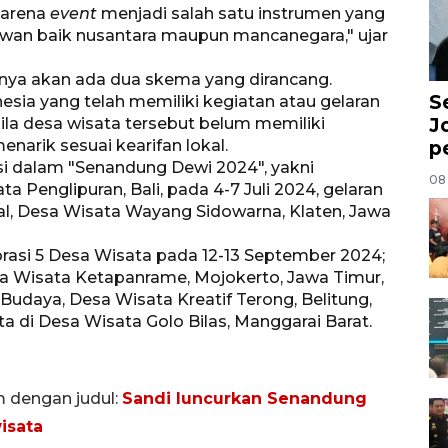
arena
event
menjadi salah satu instrumen yang
awan baik nusantara maupun mancanegara," ujar
nya akan ada dua skema yang dirancang.
S
sia yang telah memiliki kegiatan atau gelaran
J
a desa wisata tersebut belum memiliki
narik sesuai kearifan lokal.
p
i dalam "Senandung Dewi 2024", yakni
08
ta Penglipuran, Bali, pada 4-7 Juli 2024, gelaran
l, Desa Wisata Wayang Sidowarna, Klaten, Jawa
rasi 5 Desa Wisata pada 12-13 September 2024;
Wisata Ketapanrame, Mojokerto, Jawa Timur,
udaya, Desa Wisata Kreatif Terong, Belitung,
 di Desa Wisata Golo Bilas, Manggarai Barat.
m dengan judul:
Sandi luncurkan Senandung
isata