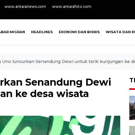
www.antaranews.com
www.antarafoto.com
ABAR MIGRAN
HEADLINES
EKONOMI DAN BISNIS
WISATA DAN K
a Uno luncurkan Senandung Dewi untuk tarik kunjungan ke d
urkan Senandung Dewi
T
an ke desa wisata