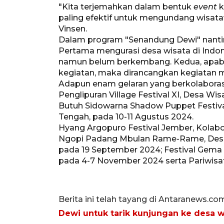
"Kita terjemahkan dalam bentuk
event
k
paling efektif untuk mengundang wisat
Vinsen.
Dalam program "Senandung Dewi" nanti
Pertama mengurasi desa wisata di Indone
namun belum berkembang. Kedua, apabil
kegiatan, maka dirancangkan kegiatan me
Adapun enam gelaran yang berkolaboras
Penglipuran Village Festival XI, Desa Wisa
Butuh Sidowarna Shadow Puppet Festiva
Tengah, pada 10-11 Agustus 2024.
Hyang Argopuro Festival Jember, Kolabo
Ngopi Padang Mbulan Rame-Rame, Desa 
pada 19 September 2024; Festival Gema B
pada 4-7 November 2024 serta Pariwisata
Berita ini telah tayang di Antaranews.co
Dewi untuk tarik kunjungan ke desa w