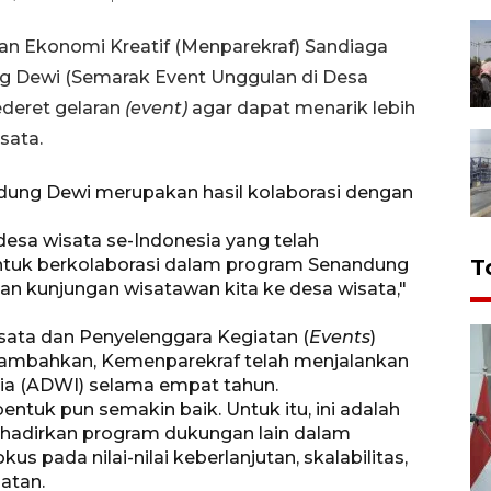
dan Ekonomi Kreatif (Menparekraf) Sandiaga
g Dewi (Semarak Event Unggulan di Desa
deret gelaran
(event)
agar dapat menarik lebih
sata.
ndung Dewi merupakan hasil kolaborasi dengan
esa wisata se-Indonesia yang telah
ntuk berkolaborasi dalam program Senandung
T
an kunjungan wisatawan kita ke desa wisata,"
sata dan Penyelenggara Kegiatan (
Events
)
ambahkan, Kemenparekraf telah menjalankan
ia (ADWI) selama empat tahun.
ntuk pun semakin baik. Untuk itu, ini adalah
adirkan program dukungan lain dalam
pada nilai-nilai keberlanjutan, skalabilitas,
iatan.