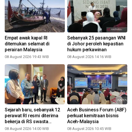
Empat awak kapal RI
Sebanyak 25 pasangan WNI
ditemukan selamat di
di Johor peroleh kepastian
perairan Malaysia
hukum perkawinan
08 August 2026 19:43 WIB
08 August 2026 14:16 WIB
Sejarah baru, sebanyak 12
Aceh Business Forum (ABF)
perawat RI resmi diterima
perkuat kemitraan bisnis
bekerja di RS swasta
Aceh-Malaysia
Malaysia
08 August 2026 14:00 WIB
08 August 2026 10:45 WIB