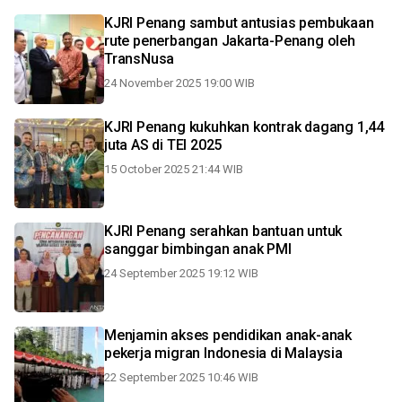
KJRI Penang sambut antusias pembukaan
rute penerbangan Jakarta-Penang oleh
TransNusa
24 November 2025 19:00 WIB
KJRI Penang kukuhkan kontrak dagang 1,44
juta AS di TEI 2025
15 October 2025 21:44 WIB
KJRI Penang serahkan bantuan untuk
sanggar bimbingan anak PMI
24 September 2025 19:12 WIB
Menjamin akses pendidikan anak-anak
pekerja migran Indonesia di Malaysia
22 September 2025 10:46 WIB