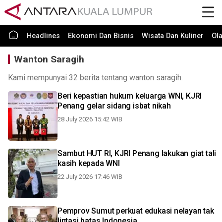
Headlines
Ekonomi Dan Bisnis
Wisata Dan Kuliner
Ol
Wanton Saragih
Kami mempunyai 32 berita tentang wanton saragih.
Beri kepastian hukum keluarga WNI, KJRI
Penang gelar sidang isbat nikah
28 July 2026 15:42 WIB
Sambut HUT RI, KJRI Penang lakukan giat tali
kasih kepada WNI
22 July 2026 17:46 WIB
Pemprov Sumut perkuat edukasi nelayan tak
lintasi batas Indonesia