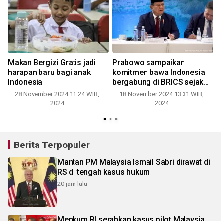
Makan Bergizi Gratis jadi
Prabowo sampaikan
harapan baru bagi anak
komitmen bawa Indonesia
a
Indonesia
bergabung di BRICS sejak
2014
28 November 2024 11:24 WIB,
18 November 2024 13:31 WIB,
2024
2024
Berita Terpopuler
Mantan PM Malaysia Ismail Sabri dirawat di
RS di tengah kasus hukum
20 jam lalu
Menkum RI serahkan kasus pilot Malaysia