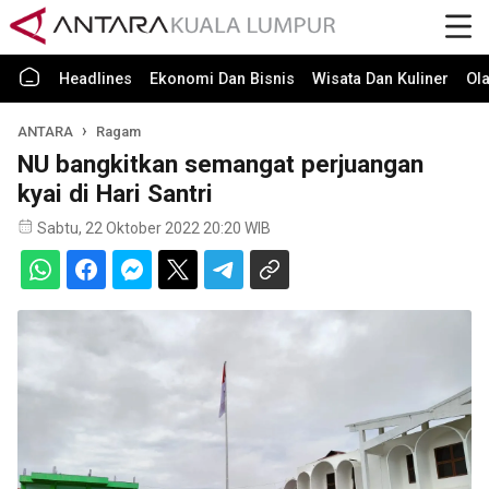
Headlines
Ekonomi Dan Bisnis
Wisata Dan Kuliner
Ol
ANTARA
Ragam
NU bangkitkan semangat perjuangan
kyai di Hari Santri
Sabtu, 22 Oktober 2022 20:20 WIB