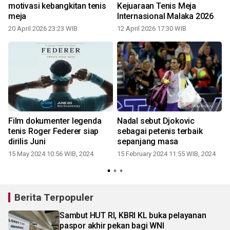
motivasi kebangkitan tenis
Kejuaraan Tenis Meja
meja
Internasional Malaka 2026
2
20 April 2026 23:23 WIB
12 April 2026 17:30 WIB
1
Film dokumenter legenda
Nadal sebut Djokovic
r
tenis Roger Federer siap
sebagai petenis terbaik
dirilis Juni
sepanjang masa
2
15 May 2024 10:56 WIB, 2024
15 February 2024 11:55 WIB, 2024
Berita Terpopuler
Sambut HUT RI, KBRI KL buka pelayanan
paspor akhir pekan bagi WNI