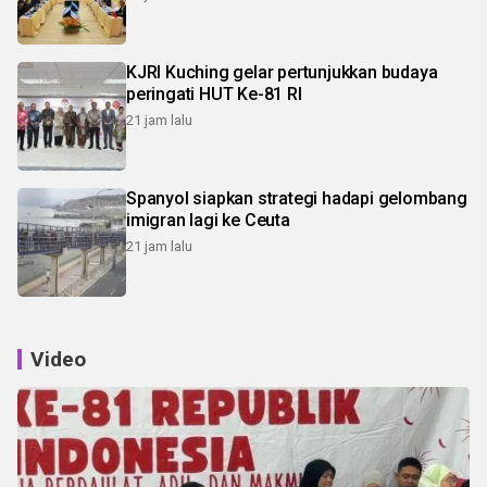
KJRI Kuching gelar pertunjukkan budaya
peringati HUT Ke-81 RI
21 jam lalu
Spanyol siapkan strategi hadapi gelombang
imigran lagi ke Ceuta
21 jam lalu
Video