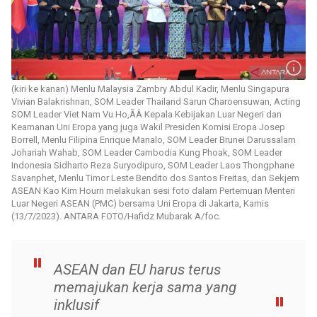
(kiri ke kanan) Menlu Malaysia Zambry Abdul Kadir, Menlu Singapura
Vivian Balakrishnan, SOM Leader Thailand Sarun Charoensuwan, Acting
SOM Leader Viet Nam Vu Ho,ÃÂ Kepala Kebijakan Luar Negeri dan
Keamanan Uni Eropa yang juga Wakil Presiden Komisi Eropa Josep
Borrell, Menlu Filipina Enrique Manalo, SOM Leader Brunei Darussalam
Johariah Wahab, SOM Leader Cambodia Kung Phoak, SOM Leader
Indonesia Sidharto Reza Suryodipuro, SOM Leader Laos Thongphane
Savanphet, Menlu Timor Leste Bendito dos Santos Freitas, dan Sekjem
ASEAN Kao Kim Hourn melakukan sesi foto dalam Pertemuan Menteri
Luar Negeri ASEAN (PMC) bersama Uni Eropa di Jakarta, Kamis
(13/7/2023). ANTARA FOTO/Hafidz Mubarak A/foc.
ASEAN dan EU harus terus
memajukan kerja sama yang
inklusif