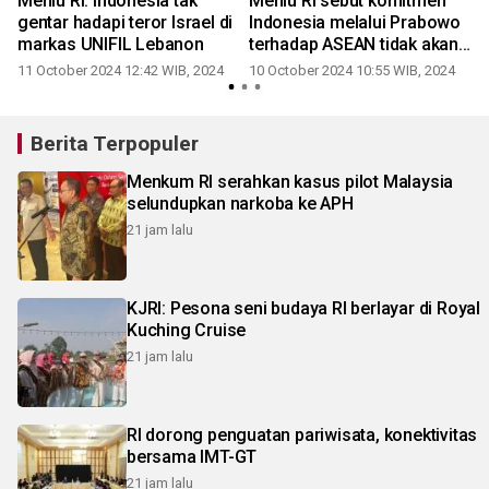
n
Menlu RI: Indonesia tak
Menlu RI sebut komitmen
gentar hadapi teror Israel di
Indonesia melalui Prabowo
markas UNIFIL Lebanon
terhadap ASEAN tidak akan
berubah
11 October 2024 12:42 WIB, 2024
10 October 2024 10:55 WIB, 2024
Berita Terpopuler
Menkum RI serahkan kasus pilot Malaysia
selundupkan narkoba ke APH
21 jam lalu
KJRI: Pesona seni budaya RI berlayar di Royal
Kuching Cruise
21 jam lalu
RI dorong penguatan pariwisata, konektivitas
bersama IMT-GT
21 jam lalu