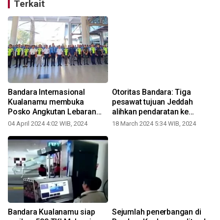
Terkait
Bandara Internasional
Otoritas Bandara: Tiga
Kualanamu membuka
pesawat tujuan Jeddah
Posko Angkutan Lebaran
alihkan pendaratan ke
2024
Kualanamu
04 April 2024 4:02 WIB, 2024
18 March 2024 5:34 WIB, 2024
Bandara Kualanamu siap
Sejumlah penerbangan di