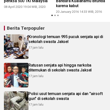
periksa 500 TKI Malaysia
Bandara Kualanamu ditunda
karena kabut
08 April 2020 19:04 WIB, 2020
20 January 2016 14:33 WIB, 2016
3
Berita Terpopuler
Kronologi temuan 995 pucuk senjata api di
sekolah swasta Jaksel
17 jam lalu
Ratusan senjata api hingga narkoba
ditemukan di sekolah swasta Jaksel
17 jam lalu
Polisi usut temuan senjata api dan "airsoft
gun" di sekolah swasta
17 jam lalu