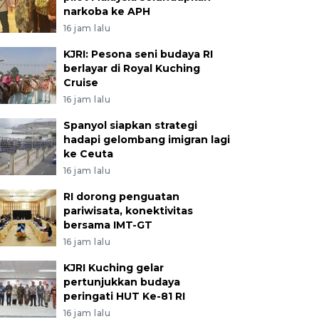
narkoba ke APH
16 jam lalu
KJRI: Pesona seni budaya RI
berlayar di Royal Kuching
Cruise
16 jam lalu
Spanyol siapkan strategi
hadapi gelombang imigran lagi
ke Ceuta
16 jam lalu
RI dorong penguatan
pariwisata, konektivitas
bersama IMT-GT
16 jam lalu
KJRI Kuching gelar
pertunjukkan budaya
peringati HUT Ke-81 RI
16 jam lalu