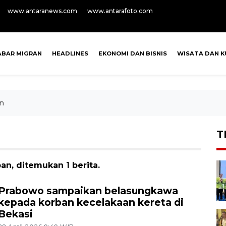
www.antaranews.com
www.antarafoto.com
ABAR MIGRAN
HEADLINES
EKONOMI DAN BISNIS
WISATA DAN K
n
T
n, ditemukan 1 berita.
Prabowo sampaikan belasungkawa
kepada korban kecelakaan kereta di
Bekasi