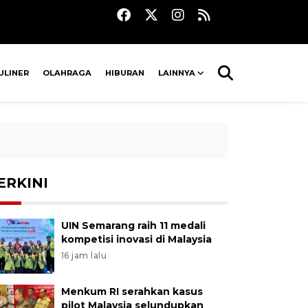
ULINER
OLAHRAGA
HIBURAN
LAINNYA
ERKINI
UIN Semarang raih 11 medali
kompetisi inovasi di Malaysia
16 jam lalu
Menkum RI serahkan kasus
pilot Malaysia selundupkan