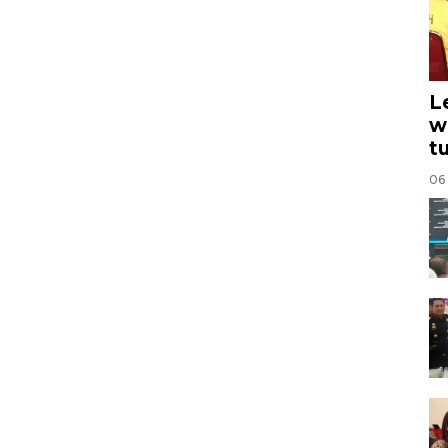
L
w
t
06