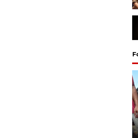
F
Tarawih di Malaysia
19 February 2026 19:47 WIB