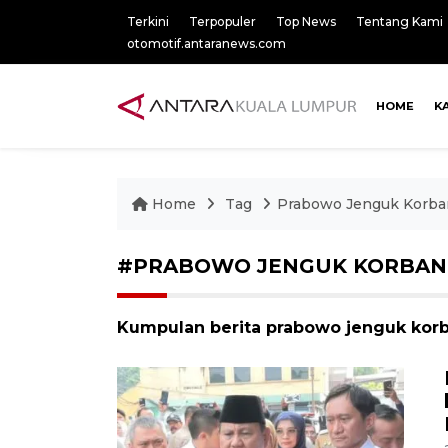
Terkini
Terpopuler
Top News
Tentang Kami
otomotif.antaranews.com
HOME
K
Home
Tag
Prabowo Jenguk Korba
#PRABOWO JENGUK KORBAN
Kumpulan berita prabowo jenguk korba