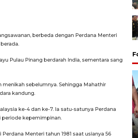
ebangsawanan, berbeda dengan Perdana Menteri
 berada.
F
ayu Pulau Pinang berdarah India, sementara sang
ah menikah sebelumnya. Sehingga Mahathir
udara kandung.
aysia ke-4 dan ke-7. Ia satu-satunya Perdana
i periode kepemimpinan.
Tarawih di Malaysia
 Perdana Menteri tahun 1981 saat usianya 56
19 February 2026 19:47 WIB