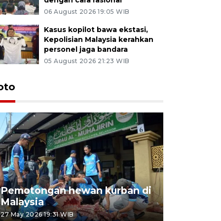
06 August 2026 19:05 WIB
Kasus kopilot bawa ekstasi,
Kepolisian Malaysia kerahkan
personel jaga bandara
05 August 2026 21:23 WIB
oto
Pemotongan hewan kurban di
Konser Wa
Malaysia
Lumpur
27 May 2026 19:31 WIB
02 May 2026 1