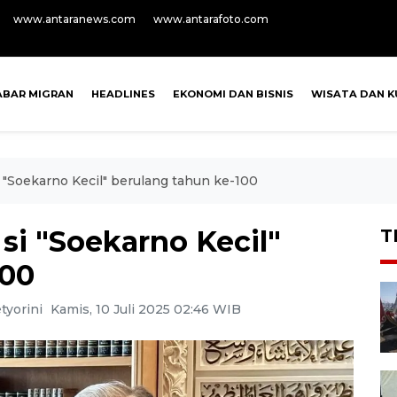
www.antaranews.com
www.antarafoto.com
ABAR MIGRAN
HEADLINES
EKONOMI DAN BISNIS
WISATA DAN K
"Soekarno Kecil" berulang tahun ke-100
i "Soekarno Kecil"
T
100
tyorini
Kamis, 10 Juli 2025 02:46 WIB