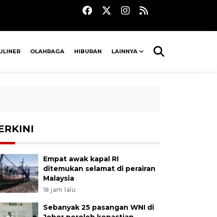
ULINER
OLAHRAGA
HIBURAN
LAINNYA
ERKINI
Empat awak kapal RI
ditemukan selamat di perairan
Malaysia
18 jam lalu
Sebanyak 25 pasangan WNI di