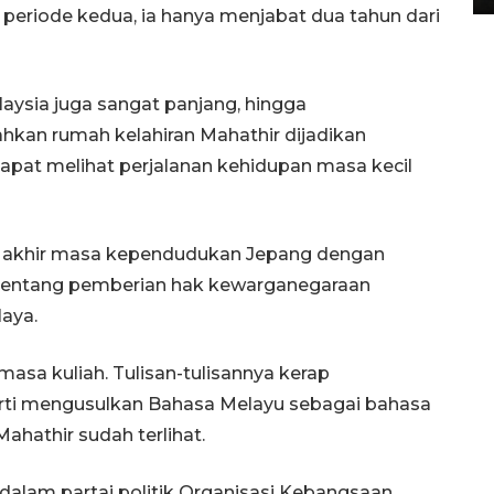
 periode kedua, ia hanya menjabat dua tahun dari
alaysia juga sangat panjang, hingga
hkan rumah kelahiran Mahathir dijadikan
pat melihat perjalanan kehidupan masa kecil
da akhir masa kependudukan Jepang dengan
nentang pemberian hak kewarganegaraan
aya.
emasa kuliah. Tulisan-tulisannya kerap
rti mengusulkan Bahasa Melayu sebagai bahasa
Mahathir sudah terlihat.
alam partai politik Organisasi Kebangsaan