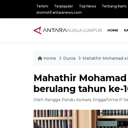
Terkini
Terpopuler
Top News
Tentang Kami
otomotif.antaranews.com
HOME
K
Home
Dunia
Mahathir Mohamad si 
Mahathir Mohamad s
berulang tahun ke-
Oleh Rangga Pandu Asmara Jingga/Virna P Se