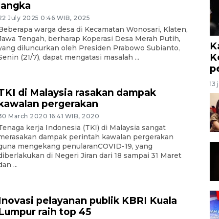
langka
22 July 2025 0:46 WIB, 2025
Beberapa warga desa di Kecamatan Wonosari, Klaten,
Jawa Tengah, berharap Koperasi Desa Merah Putih,
K
yang diluncurkan oleh Presiden Prabowo Subianto,
K
Senin (21/7), dapat mengatasi masalah ...
p
13 
TKI di Malaysia rasakan dampak
kawalan pergerakan
30 March 2020 16:41 WIB, 2020
Tenaga kerja Indonesia (TKI) di Malaysia sangat
merasakan dampak perintah kawalan pergerakan
guna mengekang penularanCOVID-19, yang
diberlakukan di Negeri Jiran dari 18 sampai 31 Maret
dan ...
Inovasi pelayanan publik KBRI Kuala
Lumpur raih top 45