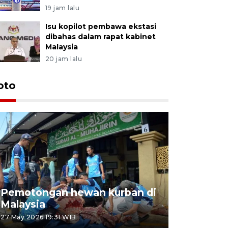
19 jam lalu
Isu kopilot pembawa ekstasi
dibahas dalam rapat kabinet
Malaysia
20 jam lalu
oto
Pemotongan hewan kurban di
Konser Wa
Malaysia
Lumpur
27 May 2026 19:31 WIB
02 May 2026 1