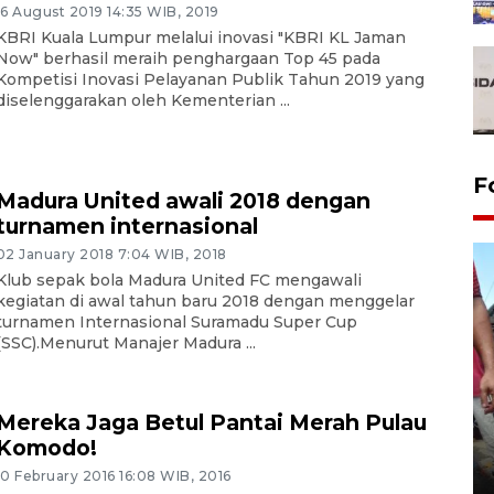
16 August 2019 14:35 WIB, 2019
KBRI Kuala Lumpur melalui inovasi "KBRI KL Jaman
Now" berhasil meraih penghargaan Top 45 pada
Kompetisi Inovasi Pelayanan Publik Tahun 2019 yang
diselenggarakan oleh Kementerian ...
F
Madura United awali 2018 dengan
turnamen internasional
02 January 2018 7:04 WIB, 2018
Klub sepak bola Madura United FC mengawali
kegiatan di awal tahun baru 2018 dengan menggelar
turnamen Internasional Suramadu Super Cup
(SSC).Menurut Manajer Madura ...
Mereka Jaga Betul Pantai Merah Pulau
Tarawih di Malaysia
Komodo!
19 February 2026 19:47 WIB
10 February 2016 16:08 WIB, 2016