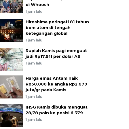
di Whoosh
1 jam lalu
Hiroshima peringati 81 tahun
bom atom di tengah
ketegangan global
1 jam lalu
Rupiah Kamis pagi menguat
jadi Rp17.911 per dolar AS
1 jam lalu
Harga emas Antam naik
Rp50.000 ke angka Rp2,679
juta/gr pada Kamis
1 jam lalu
IHSG Kamis dibuka menguat
28,78 poin ke posisi 6.379
1 jam lalu