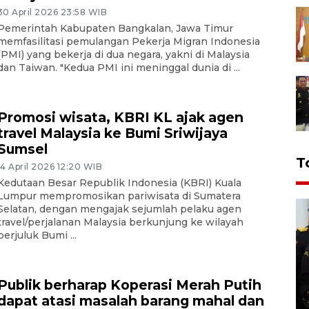
30 April 2026 23:58 WIB
Pemerintah Kabupaten Bangkalan, Jawa Timur
memfasilitasi pemulangan Pekerja Migran Indonesia
(PMI) yang bekerja di dua negara, yakni di Malaysia
dan Taiwan. "Kedua PMI ini meninggal dunia di ...
Promosi wisata, KBRI KL ajak agen
travel Malaysia ke Bumi Sriwijaya
Sumsel
T
14 April 2026 12:20 WIB
Kedutaan Besar Republik Indonesia (KBRI) Kuala
Lumpur mempromosikan pariwisata di Sumatera
Selatan, dengan mengajak sejumlah pelaku agen
travel/perjalanan Malaysia berkunjung ke wilayah
berjuluk Bumi ...
Publik berharap Koperasi Merah Putih
dapat atasi masalah barang mahal dan