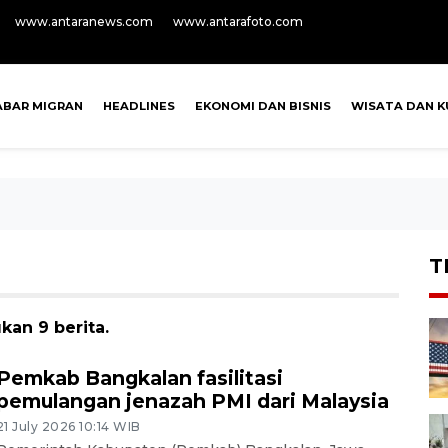
www.antaranews.com
www.antarafoto.com
ABAR MIGRAN
HEADLINES
EKONOMI DAN BISNIS
WISATA DAN K
T
kan 9 berita.
Pemkab Bangkalan fasilitasi
pemulangan jenazah PMI dari Malaysia
21 July 2026 10:14 WIB