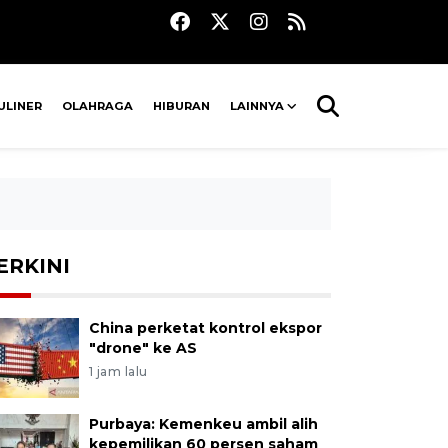
ULINER
OLAHRAGA
HIBURAN
LAINNYA
ERKINI
China perketat kontrol ekspor
"drone" ke AS
1 jam lalu
Purbaya: Kemenkeu ambil alih
kepemilikan 60 persen saham